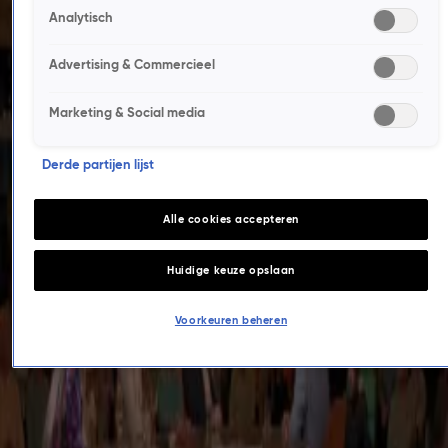
22 mei, 09:57
Analytisch
Hoe Marquardt Küchen met Addressable TV lokaal bereik effectiever inzet rond zijn
showrooms.
Advertising & Commercieel
14 apr, 08:00
Nescafé maakt ijskoffie onderdeel van Gen Z-cultuur.
Marketing & Social media
3 apr, 16:26
Otrium realiseert omzetgroei met audio als performancekanaal en AI-gedreven
Derde partijen lijst
marketing.
30 mrt, 14:21
Alle cookies accepteren
Amazon.nl laat merkbelevenis tot leven komen met branded content en ziet
webshopconversie stijgen.
Huidige keuze opslaan
4 mrt, 11:47
Praxis en Het Blok winnen twee contentmarketingprijzen met duurzame
Voorkeuren beheren
kluscampagne.
20 nov 2025, 06:30
Talpa Media versterkt merken met succesvolle comeback van Gooische Vrouwen.
23 sep 2025, 09:22
Vriendenloterij scoort met Moordfeest
19 sep 2025, 06:38