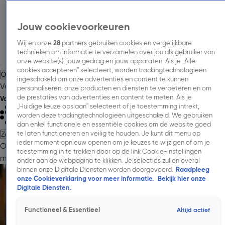
Jouw cookievoorkeuren
Wij en onze
28
partners gebruiken cookies en vergelijkbare
technieken om informatie te verzamelen over jou als gebruiker van
onze website(s), jouw gedrag en jouw apparaten. Als je „Alle
cookies accepteren” selecteert, worden trackingtechnologieën
Over Talpa Media.
Adverteren.
Inspiratie.
Nieuws.
Inkoopinformatie.
ingeschakeld om onze advertenties en content te kunnen
Vacatures.
Contact.
personaliseren, onze producten en diensten te verbeteren en om
de prestaties van advertenties en content te meten. Als je
Volg Talpa Media
„Huidige keuze opslaan” selecteert of je toestemming intrekt,
worden deze trackingtechnologieën uitgeschakeld. We gebruiken
dan enkel functionele en essentiële cookies om de website goed
te laten functioneren en veilig te houden. Je kunt dit menu op
Zoeken
ieder moment opnieuw openen om je keuzes te wijzigen of om je
Over Talpa Media.
Adverteren.
Onze
toestemming in te trekken door op de link Cookie-instellingen
merken.
Cases.
Onderzoeken.
Nieuws.
Inkoopinformatie.
Contac
onder aan de webpagina te klikken. Je selecties zullen overal
Cases.
binnen onze Digitale Diensten worden doorgevoerd.
Raadpleeg
onze Cookieverklaring voor meer informatie.
Bekijk hier onze
GewoonGers vergroot merkimpact met 'vtwonen weer verliefd op je huis'.
Digitale Diensten.
2 juni, 10:02
Randstad zette collega’s centraal met de ‘High 5-3-8 Foodtruck’ en vertaalde
Functioneel & Essentieel
Altijd actief
bereik naar betrokkenheid.