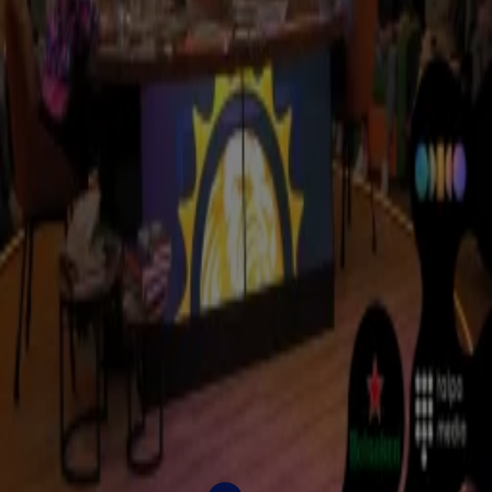
VodafoneZiggo x Tribute
19 sep 2025, 06:34
KLM Holidays laat Nederland dromen van de zomer met geïntegreerde campagne.
19 sep 2025, 06:30
Make-A-Wish Nederland creëert maatschappelijke impact met Talpa Network en
vervult 164 wensen.
23 juni 2025, 13:14
Smint claimt ‘The Moment Before The Moment’ via video en boost merkhouding met
+169%.
10 apr 2025, 13:14
Dr. Oetker realiseert maatschappelijke awareness en verkoopuplift van 6% met
crossmediale campagne Bakken met Bizzey.
9 apr 2025, 06:34
Felix versterkt merkvoorkeur vanuit crossmediale campagne met Robbie Williams.
19 sep 2024, 12:00
Heineken & Odido maken oranjegevoel groot met branded content tijdens de
Sportzomer.
5 sep 2024, 14:00