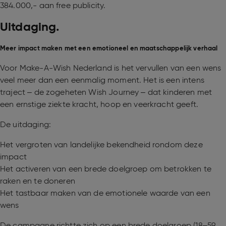
384.000,- aan free publicity.
Uitdaging.
Meer impact maken met een emotioneel en maatschappelijk verhaal
Voor Make-A-Wish Nederland is het vervullen van een wens
veel meer dan een eenmalig moment. Het is een intens
traject – de zogeheten Wish Journey – dat kinderen met
een ernstige ziekte kracht, hoop en veerkracht geeft.
De uitdaging:
Het vergroten van landelijke bekendheid rondom deze
impact
Het activeren van een brede doelgroep om betrokken te
raken en te doneren
Het tastbaar maken van de emotionele waarde van een
wens
De campagne richtte zich op een brede doelgroep (18–59