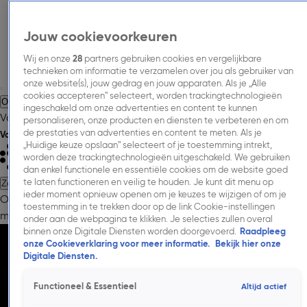
Jouw cookievoorkeuren
Wij en onze
28
partners gebruiken cookies en vergelijkbare
technieken om informatie te verzamelen over jou als gebruiker van
onze website(s), jouw gedrag en jouw apparaten. Als je „Alle
cookies accepteren” selecteert, worden trackingtechnologieën
Over Talpa Media.
Adverteren.
Inspiratie.
Nieuws.
Inkoopinformatie.
ingeschakeld om onze advertenties en content te kunnen
Vacatures.
Contact.
personaliseren, onze producten en diensten te verbeteren en om
de prestaties van advertenties en content te meten. Als je
Volg Talpa Media
„Huidige keuze opslaan” selecteert of je toestemming intrekt,
worden deze trackingtechnologieën uitgeschakeld. We gebruiken
dan enkel functionele en essentiële cookies om de website goed
te laten functioneren en veilig te houden. Je kunt dit menu op
Zoeken
ieder moment opnieuw openen om je keuzes te wijzigen of om je
Over Talpa Media.
Adverteren.
Onze
toestemming in te trekken door op de link Cookie-instellingen
merken.
Cases.
Onderzoeken.
Nieuws.
Inkoopinformatie.
Contac
onder aan de webpagina te klikken. Je selecties zullen overal
binnen onze Digitale Diensten worden doorgevoerd.
Raadpleeg
onze Cookieverklaring voor meer informatie.
Bekijk hier onze
Digitale Diensten.
Functioneel & Essentieel
Altijd actief