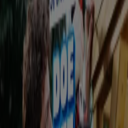
De interessantste discussie in Cannes ging niet over AI.
29 juni, 12:57
Achtergrondartikelen.
Waarom adverteren in live sport krachtiger is dan vaak wordt gedacht.
25 juni, 07:55
Achtergrondartikelen.
Waarom campagnes niet werken door één advertentie, maar door herinneringen.
19 juni, 07:55
Achtergrondartikelen.
XPENG-case bewijst kracht van advertising binnen premium streamingomgeving.
8 juni, 11:10
Onderzoeken.
Waarom meer videobereik niet automatisch meer effect betekent.
4 juni, 09:08
Achtergrondartikelen.
GewoonGers vergroot merkimpact met 'vtwonen weer verliefd op je huis'.
2 juni, 10:02
Cases.