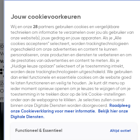
Jouw cookievoorkeuren
Wij en onze
28
partners gebruiken cookies en vergelijkbare
technieken om informatie te verzamelen over jou als gebruiker van
onze website(s), jouw gedrag en jouw apparaten. Als je „Alle
cookies accepteren” selecteert, worden trackingtechnologieën
Over Talpa Media.
Adverteren.
Inspiratie.
Nieuws.
Inkoopinformatie.
ingeschakeld om onze advertenties en content te kunnen
Vacatures.
Contact.
personaliseren, onze producten en diensten te verbeteren en om
de prestaties van advertenties en content te meten. Als je
Volg Talpa Media
„Huidige keuze opslaan” selecteert of je toestemming intrekt,
worden deze trackingtechnologieën uitgeschakeld. We gebruiken
dan enkel functionele en essentiële cookies om de website goed
te laten functioneren en veilig te houden. Je kunt dit menu op
Zoeken
ieder moment opnieuw openen om je keuzes te wijzigen of om je
Over Talpa Media.
Adverteren.
Onze
toestemming in te trekken door op de link Cookie-instellingen
merken.
Cases.
Onderzoeken.
Nieuws.
Inkoopinformatie.
Contac
onder aan de webpagina te klikken. Je selecties zullen overal
Nieuws.
binnen onze Digitale Diensten worden doorgevoerd.
Raadpleeg
onze Cookieverklaring voor meer informatie.
Bekijk hier onze
Ontdek het laatste medianieuws en blijf op de hoogte van
Digitale Diensten.
netwerkuitbreidingen, innovatieve media-updates en
nieuwe commerciële mogelijkheden. Met de kracht van TV,
Functioneel & Essentieel
Altijd actief
online video, radio en digitale audio zorgen we samen dat