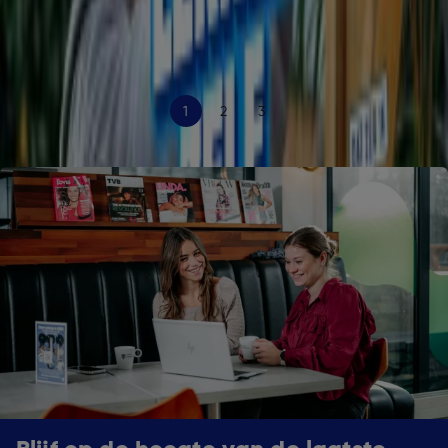
Achtergrondartikelen.
Klassieke sonic branding assets maken comeback.
15 apr, 14:44
Onderzoeken.
1
2
3