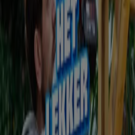
KIJK versterkt positie op het grote scherm als premium videobestemming.
28 mei, 10:24
Nieuwsitems
Talpa Media bundelt Branded Content & Partnerships in nieuwe afdeling.
28 mei, 09:41
Nieuwsitems
Randstad zette collega’s centraal met de ‘High 5-3-8 Foodtruck’ en vertaalde
bereik naar betrokkenheid.
22 mei, 09:57
Cases.
Talpa Media en Staatsloterij trekken samen op in 360°-campagne ter ere van 300-
jarig jubileum.
8 mei, 11:21
Nieuwsitems
Talpa Media haalt marketingexpert Peter Field naar Nederland.
30 apr, 11:21
Nieuwsitems
De advertentiemarkt groeit. Maar sturen we nog op de juiste waarde?
23 apr, 12:19