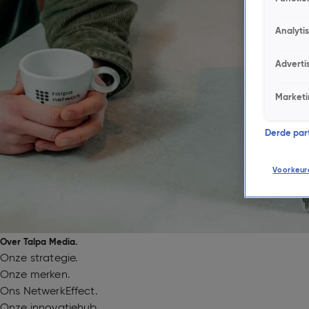
prijzenaanvraag@talpanetwork.com
.
Persvragen? Mail dan 
Analyti
Direct bellen of mailen?
Adverti
Wil je ons liever direct bellen of mailen? Dat kan ook. Je
Marketi
en per mail via
talpamedia@talpanetwork.com
Derde parti
Voorkeur
Over Talpa Media.
Onze strategie.
Onze merken.
Ons NetwerkEffect.
Onze innovatiehub.