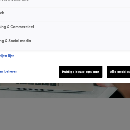
naar
info@talpanetwork.com
.
sch
sing & Commercieel
 kunt ons telefonisch bereiken via
035-6252727
ng & Social media
jen lijst
en beheren
Huidige keuze opslaan
Alle cookie