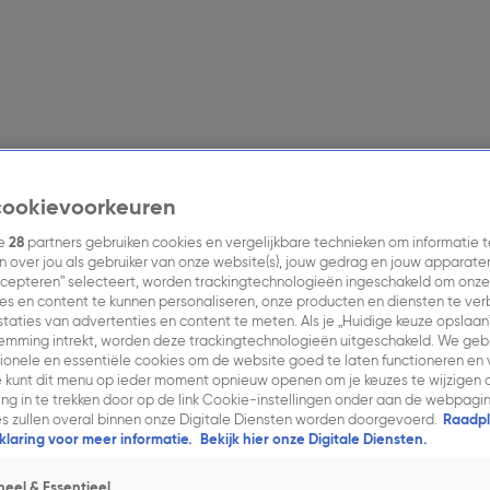
res.
Contact.
cookievoorkeuren
ze
28
partners gebruiken cookies en vergelijkbare technieken om informatie t
 over jou als gebruiker van onze website(s), jouw gedrag en jouw apparaten. 
cepteren” selecteert, worden trackingtechnologieën ingeschakeld om onze
en.
Nieuws.
Inkoopinformatie.
Contact.
es en content te kunnen personaliseren, onze producten en diensten te ve
taties van advertenties en content te meten. Als je „Huidige keuze opslaan
temming intrekt, worden deze trackingtechnologieën uitgeschakeld. We geb
innen met adverteren op TV, radio of met online video en digi
tionele en essentiële cookies om de website goed te laten functioneren en v
 kunt dit menu op ieder moment opnieuw openen om je keuzes te wijzigen o
g in te trekken door op de link Cookie-instellingen onder aan de webpagina
ijblijvend contact met je op.
es zullen overal binnen onze Digitale Diensten worden doorgevoerd.
Raadpl
laring voor meer informatie.
Bekijk hier onze Digitale Diensten.
s.
Heb je een vraag over een prijsvraag, uitzending
ia
kijkersvragen@talpanetwork.com
of
neel & Essentieel