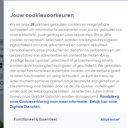
Jouw cookievoorkeuren
Wij en onze
28
partners gebruiken cookies en vergelijkbare
technieken om informatie te verzamelen over jou als gebruiker van
onze website(s), jouw gedrag en jouw apparaten. Als je „Alle
cookies accepteren” selecteert, worden trackingtechnologieën
Over Talpa Media.
Adverteren.
Inspiratie.
Nieuws.
Inkoopinformatie.
ingeschakeld om onze advertenties en content te kunnen
Vacatures.
Contact.
personaliseren, onze producten en diensten te verbeteren en om
de prestaties van advertenties en content te meten. Als je
Volg Talpa Media
„Huidige keuze opslaan” selecteert of je toestemming intrekt,
worden deze trackingtechnologieën uitgeschakeld. We gebruiken
dan enkel functionele en essentiële cookies om de website goed
te laten functioneren en veilig te houden. Je kunt dit menu op
Zoeken
ieder moment opnieuw openen om je keuzes te wijzigen of om je
Over Talpa Media.
Adverteren.
Onze
toestemming in te trekken door op de link Cookie-instellingen
merken.
Cases.
Onderzoeken.
Nieuws.
Inkoopinformatie.
Contac
onder aan de webpagina te klikken. Je selecties zullen overal
binnen onze Digitale Diensten worden doorgevoerd.
Raadpleeg
onze Cookieverklaring voor meer informatie.
Bekijk hier onze
Digitale Diensten.
Functioneel & Essentieel
Altijd actief