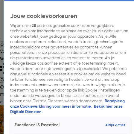
Jouw cookievoorkeuren
Wij en onze
28
partners gebruiken cookies en vergelijkbare
technieken om informatie te verzamelen over jou als gebruiker van
onze website(s), jouw gedrag en jouw apparaten. Als je „Alle
cookies accepteren” selecteert, worden trackingtechnologieën
Over Talpa Media.
Adverteren.
Inspiratie.
Nieuws.
Inkoopinformatie.
ingeschakeld om onze advertenties en content te kunnen
Vacatures.
Contact.
personaliseren, onze producten en diensten te verbeteren en om
de prestaties van advertenties en content te meten. Als je
Volg Talpa Media
„Huidige keuze opslaan” selecteert of je toestemming intrekt,
worden deze trackingtechnologieën uitgeschakeld. We gebruiken
dan enkel functionele en essentiële cookies om de website goed
te laten functioneren en veilig te houden. Je kunt dit menu op
Zoeken
ieder moment opnieuw openen om je keuzes te wijzigen of om je
Over Talpa Media.
Adverteren.
Onze
toestemming in te trekken door op de link Cookie-instellingen
merken.
Cases.
Onderzoeken.
Nieuws.
Inkoopinformatie.
Contac
onder aan de webpagina te klikken. Je selecties zullen overal
binnen onze Digitale Diensten worden doorgevoerd.
Raadpleeg
onze Cookieverklaring voor meer informatie.
Bekijk hier onze
Digitale Diensten.
Functioneel & Essentieel
Altijd actief