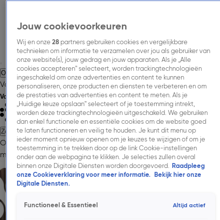
Jouw cookievoorkeuren
Wij en onze
28
partners gebruiken cookies en vergelijkbare
technieken om informatie te verzamelen over jou als gebruiker van
onze website(s), jouw gedrag en jouw apparaten. Als je „Alle
cookies accepteren” selecteert, worden trackingtechnologieën
Over Talpa Media.
Adverteren.
Inspiratie.
Nieuws.
Inkoopinformatie.
ingeschakeld om onze advertenties en content te kunnen
Vacatures.
Contact.
personaliseren, onze producten en diensten te verbeteren en om
de prestaties van advertenties en content te meten. Als je
Volg Talpa Media
„Huidige keuze opslaan” selecteert of je toestemming intrekt,
worden deze trackingtechnologieën uitgeschakeld. We gebruiken
dan enkel functionele en essentiële cookies om de website goed
te laten functioneren en veilig te houden. Je kunt dit menu op
Zoeken
ieder moment opnieuw openen om je keuzes te wijzigen of om je
Over Talpa Media.
Adverteren.
Onze
toestemming in te trekken door op de link Cookie-instellingen
merken.
Cases.
Onderzoeken.
Nieuws.
Inkoopinformatie.
Contac
onder aan de webpagina te klikken. Je selecties zullen overal
binnen onze Digitale Diensten worden doorgevoerd.
Raadpleeg
onze Cookieverklaring voor meer informatie.
Bekijk hier onze
Digitale Diensten.
Functioneel & Essentieel
Altijd actief