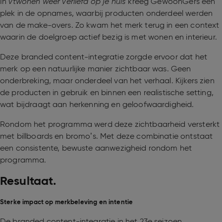
In
vtwonen weer verliefd op je huis
kreeg GewoonGers een
plek in de opnames, waarbij producten onderdeel werden
van de make-overs. Zo kwam het merk terug in een context
waarin de doelgroep actief bezig is met wonen en interieur.
Deze branded content-integratie zorgde ervoor dat het
merk op een natuurlijke manier zichtbaar was. Geen
onderbreking, maar onderdeel van het verhaal. Kijkers zien
de producten in gebruik en binnen een realistische setting,
wat bijdraagt aan herkenning en geloofwaardigheid.
Rondom het programma werd deze zichtbaarheid versterkt
met billboards en bromo’s. Met deze combinatie ontstaat
een consistente, bewuste aanwezigheid rondom het
programma.
Resultaat.
Sterke impact op merkbeleving en intentie
De branded content-integratie in het 23e seizoen