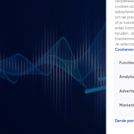
verzamelen
cookies ac
advertenti
om de pres
of je toes
enkel func
houden. Je
toestemmin
Je selecti
Cookieverk
Functio
Analyti
Adverti
Marketi
Derde parti