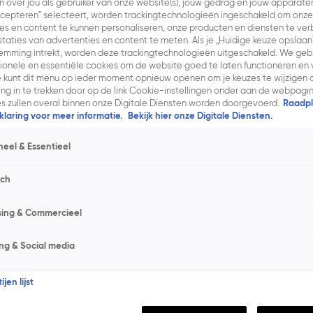
 over jou als gebruiker van onze website(s), jouw gedrag en jouw apparaten. 
cepteren” selecteert, worden trackingtechnologieën ingeschakeld om onze
es en content te kunnen personaliseren, onze producten en diensten te ve
taties van advertenties en content te meten. Als je „Huidige keuze opslaan
temming intrekt, worden deze trackingtechnologieën uitgeschakeld. We geb
tionele en essentiële cookies om de website goed te laten functioneren en v
 kunt dit menu op ieder moment opnieuw openen om je keuzes te wijzigen o
g in te trekken door op de link Cookie-instellingen onder aan de webpagina
es zullen overal binnen onze Digitale Diensten worden doorgevoerd.
Raadpl
laring voor meer informatie.
Bekijk hier onze Digitale Diensten.
neel & Essentieel
sch
sing & Commercieel
ng & Social media
jen lijst