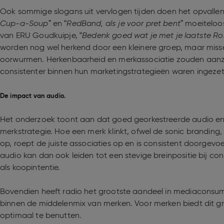
Ook sommige slogans uit vervlogen tijden doen het opvallen
Cup-a-Soup
” en “
RedBand, als je voor pret bent
” moeiteloos
van ERU Goudkuipje, “
Bedenk goed wat je met je laatste Ro
worden nog wel herkend door een kleinere groep, maar miss
oorwurmen. Herkenbaarheid en merkassociatie zouden aanzien
consistenter binnen hun marketingstrategieën waren ingezet
De impact van audio.
Het onderzoek toont aan dat goed georkestreerde audio en 
merkstrategie. Hoe een merk klinkt, ofwel de sonic branding,
op, roept de juiste associaties op en is consistent doorgevoer
audio kan dan ook leiden tot een stevige breinpositie bij 
als koopintentie.
Bovendien heeft radio het grootste aandeel in mediaconsump
binnen de middelenmix van merken. Voor merken biedt dit g
optimaal te benutten.