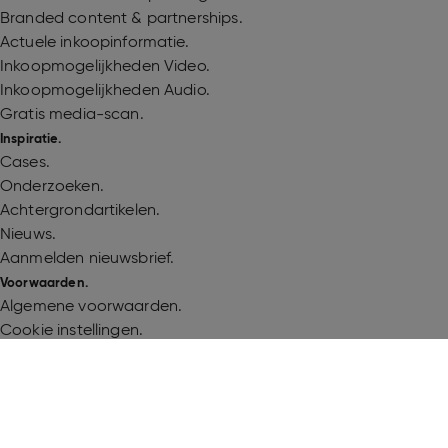
Branded content & partnerships.
Actuele inkoopinformatie.
Inkoopmogelijkheden Video.
Inkoopmogelijkheden Audio.
Gratis media-scan.
Inspiratie.
Cases.
Onderzoeken.
Achtergrondartikelen.
Nieuws.
Aanmelden nieuwsbrief.
Voorwaarden.
Algemene voorwaarden.
Cookie instellingen.
Cookieverklaring.
Gebruiksvoorwaarden.
Privacyverklaring.
Volg Talpa Media