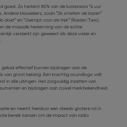
d goed. Zo herkent 80% van de luisteraars “
4 uur
. Andere klassiekers, zoals “
Ze smelten de kazen
”
lo doet
” en “
Geknipt voor de trek
” (Raider/Twix),
en de massale herkenning van de echte
lijk versterkt zijn geweest als deze vaker en
.
geluid effectief kunnen bijdragen aan de
 is van groot belang. Een krachtig soundlogo valt
d in alle uitingen. Het zorgvuldig inzetten van
consumenten en bijdragen aan zowel merkbekendheid
tie en neemt hierdoor een steeds grotere rol in
rote bereik kansen om de impact van radio