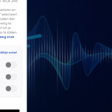
Als je „Alle
rbeteren en
” selecteert
ruiken dan
eilig te
f om je
 te klikken.
eeg onze
Altijd actief