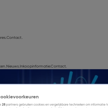
res.
Contact.
en.
Nieuws.
Inkoopinformatie.
Contact.
cookievoorkeuren
ze
28
partners gebruiken cookies en vergelijkbare technieken om informatie t