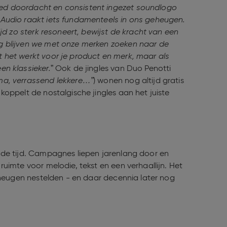
ed doordacht en consistent ingezet soundlogo
Audio raakt iets fundamenteels in ons geheugen.
jd zo sterk resoneert, bewijst de kracht van een
g blijven we met onze merken zoeken naar de
 het werkt voor je product en merk, maar als
n klassieker.
” Ook de jingles van Duo Penotti
a, verrassend lekkere…”
) wonen nog altijd gratis
oppelt de nostalgische jingles aan het juiste
 de tijd. Campagnes liepen jarenlang door en
uimte voor melodie, tekst en een verhaallijn. Het
eheugen nestelden - en daar decennia later nog