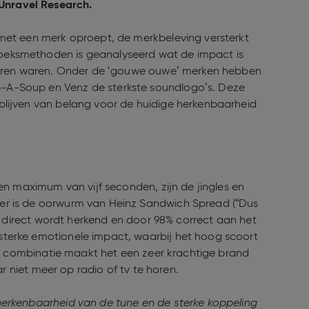
Unravel Research.
met een merk oproept, de merkbeleving versterkt
oeksmethoden is geanalyseerd wat de impact is
 horen waren. Onder de ‘gouwe ouwe’ merken hebben
-A-Soup en Venz de sterkste soundlogo’s. Deze
blijven van belang voor de huidige herkenbaarheid
en maximum van vijf seconden, zijn de jingles en
er is de oorwurm van Heinz Sandwich Spread (“Dus
rs direct wordt herkend en door 98% correct aan het
terke emotionele impact, waarbij het hoog scoort
eze combinatie maakt het een zeer krachtige brand
aar niet meer op radio of tv te horen.
erkenbaarheid van de tune en de sterke koppeling