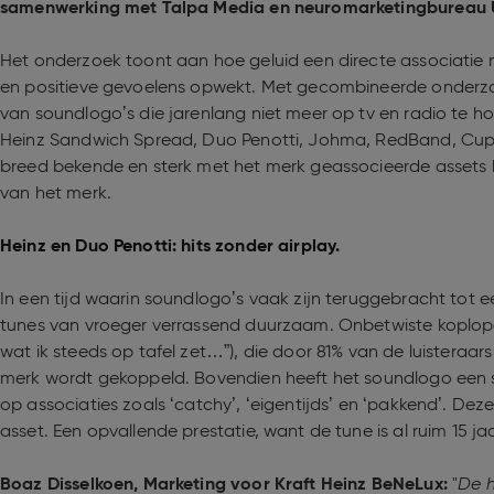
samenwerking met Talpa Media en neuromarketingbureau 
Het onderzoek toont aan hoe geluid een directe associatie 
en positieve gevoelens opwekt. Met gecombineerde onderz
van soundlogo’s die jarenlang niet meer op tv en radio te
Heinz Sandwich Spread, Duo Penotti, Johma, RedBand, Cup
breed bekende en sterk met het merk geassocieerde assets 
van het merk.
Heinz en Duo Penotti: hits zonder airplay.
In een tijd waarin soundlogo’s vaak zijn teruggebracht tot e
tunes van vroeger verrassend duurzaam. Onbetwiste koplop
wat ik steeds op tafel zet…”), die door 81% van de luisteraa
merk wordt gekoppeld. Bovendien heeft het soundlogo een s
op associaties zoals ‘catchy’, ‘eigentijds’ en ‘pakkend’. D
asset​. Een opvallende prestatie, want de tune is al ruim 15 j
Boaz Disselkoen, Marketing voor Kraft Heinz BeNeLux:
"
De h