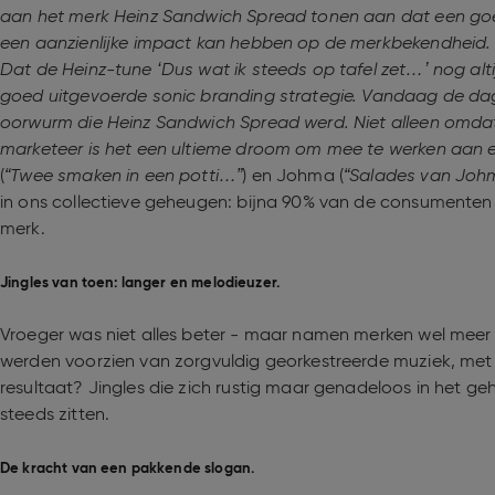
aan het merk Heinz Sandwich Spread tonen aan dat een go
een aanzienlijke impact kan hebben op de merkbekendheid. 
Dat de Heinz-tune ‘Dus wat ik steeds op tafel zet…’ nog alti
goed uitgevoerde sonic branding strategie. Vandaag de da
oorwurm die Heinz Sandwich Spread werd. Niet alleen omdat
marketeer is het een ultieme droom om mee te werken aan ee
(
“Twee smaken in een potti…”
) en Johma (
“Salades van Johm
in ons collectieve geheugen: bijna 90% van de consumenten k
merk.
Jingles van toen: langer en melodieuzer.
Vroeger was niet alles beter - maar namen merken wel meer
werden voorzien van zorgvuldig georkestreerde muziek, met r
resultaat? Jingles die zich rustig maar genadeloos in het g
steeds zitten.
De kracht van een pakkende slogan.