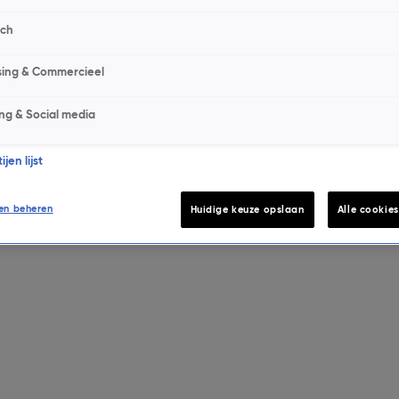
sch
sing & Commercieel
ng & Social media
jen lijst
en beheren
Huidige keuze opslaan
Alle cookie