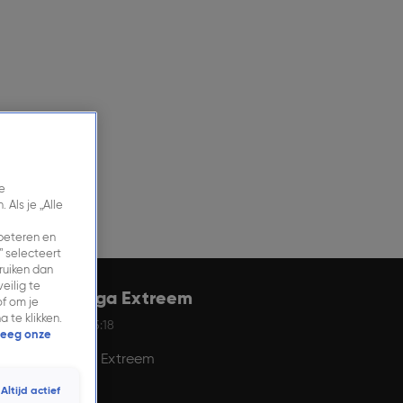
e
Als je „Alle
rbeteren en
” selecteert
ruiken dan
eilig te
Case: Mega Extreem
f om je
 te klikken.
21 jan 2026, 15:18
eeg onze
Case: Mega Extreem
Altijd actief