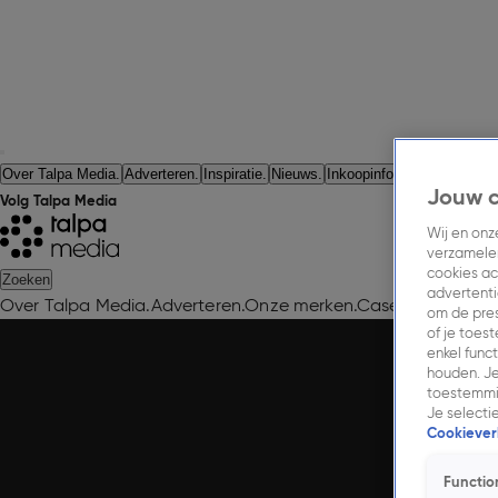
Vacatu
Over Talpa Media.
Adverteren.
Inspiratie.
Nieuws.
Inkoopinformatie.
Jouw 
Volg Talpa Media
Wij en on
verzamelen
cookies ac
Zoeken
advertenti
Over Talpa Media.
Adverteren.
Onze merken.
Cases.
Onderzoek
om de pres
of je toes
enkel func
houden. Je
toestemmin
Je selecti
Cookieverk
Functio