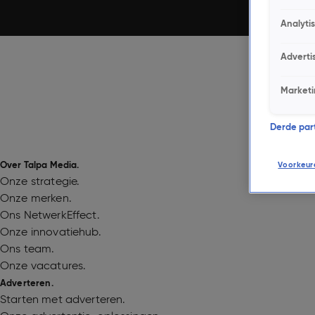
Analyti
Adverti
Marketi
Derde parti
Over Talpa Media.
Voorkeur
Onze strategie.
Onze merken.
Ons NetwerkEffect.
Onze innovatiehub.
Ons team.
Onze vacatures.
Adverteren.
Starten met adverteren.