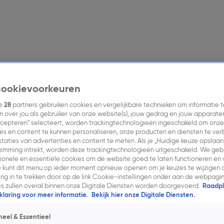
res.
Contact.
cookievoorkeuren
ze
28
partners gebruiken cookies en vergelijkbare technieken om informatie t
 over jou als gebruiker van onze website(s), jouw gedrag en jouw apparaten. 
cepteren” selecteert, worden trackingtechnologieën ingeschakeld om onze
es en content te kunnen personaliseren, onze producten en diensten te ve
en.
Nieuws.
Inkoopinformatie.
Contact.
taties van advertenties en content te meten. Als je „Huidige keuze opslaan
temming intrekt, worden deze trackingtechnologieën uitgeschakeld. We geb
tionele en essentiële cookies om de website goed te laten functioneren en v
 kunt dit menu op ieder moment opnieuw openen om je keuzes te wijzigen o
g in te trekken door op de link Cookie-instellingen onder aan de webpagina
es zullen overal binnen onze Digitale Diensten worden doorgevoerd.
Raadpl
laring voor meer informatie.
Bekijk hier onze Digitale Diensten.
neel & Essentieel