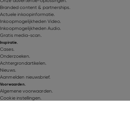
Onze advertentie-oplossingen.
Branded content & partnerships.
Actuele inkoopinformatie.
Inkoopmogelijkheden Video.
Inkoopmogelijkheden Audio.
Gratis media-scan.
Inspiratie.
Cases.
Onderzoeken.
Achtergrondartikelen.
Nieuws.
Aanmelden nieuwsbrief.
Voorwaarden.
Algemene voorwaarden.
Cookie instellingen.
Cookieverklaring.
Gebruiksvoorwaarden.
Privacyverklaring.
Volg Talpa Media