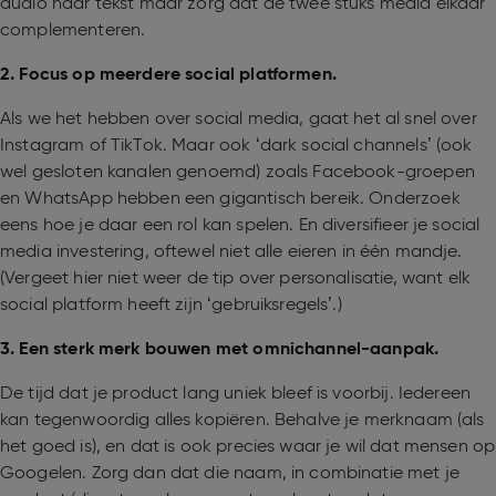
audio naar tekst maar zorg dat de twee stuks media elkaar
complementeren.
2. Focus op meerdere social platformen.
Als we het hebben over social media, gaat het al snel over
Instagram of TikTok. Maar ook ‘dark social channels’ (ook
wel gesloten kanalen genoemd) zoals Facebook-groepen
en WhatsApp hebben een gigantisch bereik. Onderzoek
eens hoe je daar een rol kan spelen. En diversifieer je social
media investering, oftewel niet alle eieren in één mandje.
(Vergeet hier niet weer de tip over personalisatie, want elk
social platform heeft zijn ‘gebruiksregels’.)
3. Een sterk merk bouwen met omnichannel-aanpak.
De tijd dat je product lang uniek bleef is voorbij. Iedereen
kan tegenwoordig alles kopiëren. Behalve je merknaam (als
het goed is), en dat is ook precies waar je wil dat mensen op
Googelen. Zorg dan dat die naam, in combinatie met je