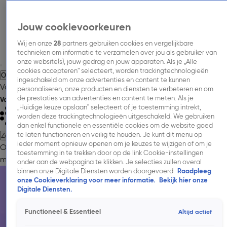
Jouw cookievoorkeuren
Wij en onze
28
partners gebruiken cookies en vergelijkbare
technieken om informatie te verzamelen over jou als gebruiker van
onze website(s), jouw gedrag en jouw apparaten. Als je „Alle
cookies accepteren” selecteert, worden trackingtechnologieën
Over Talpa Media.
Adverteren.
Inspiratie.
Nieuws.
Inkoopinformatie.
ingeschakeld om onze advertenties en content te kunnen
Vacatures.
Contact.
personaliseren, onze producten en diensten te verbeteren en om
de prestaties van advertenties en content te meten. Als je
Volg Talpa Media
„Huidige keuze opslaan” selecteert of je toestemming intrekt,
worden deze trackingtechnologieën uitgeschakeld. We gebruiken
dan enkel functionele en essentiële cookies om de website goed
te laten functioneren en veilig te houden. Je kunt dit menu op
Zoeken
ieder moment opnieuw openen om je keuzes te wijzigen of om je
Over Talpa Media.
Adverteren.
Onze
toestemming in te trekken door op de link Cookie-instellingen
merken.
Cases.
Onderzoeken.
Nieuws.
Inkoopinformatie.
Contac
onder aan de webpagina te klikken. Je selecties zullen overal
binnen onze Digitale Diensten worden doorgevoerd.
Raadpleeg
onze Cookieverklaring voor meer informatie.
Bekijk hier onze
Digitale Diensten.
Functioneel & Essentieel
Altijd actief