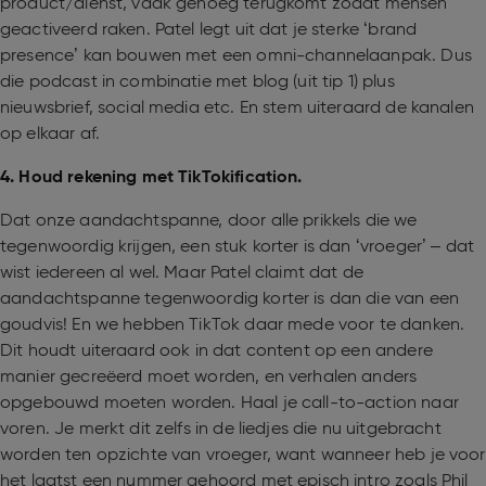
product/dienst, vaak genoeg terugkomt zodat mensen
geactiveerd raken. Patel legt uit dat je sterke ‘brand
presence’ kan bouwen met een omni-channelaanpak. Dus
die podcast in combinatie met blog (uit tip 1) plus
nieuwsbrief, social media etc. En stem uiteraard de kanalen
op elkaar af.
4. Houd rekening met TikTokification.
Dat onze aandachtspanne, door alle prikkels die we
tegenwoordig krijgen, een stuk korter is dan ‘vroeger’ – dat
wist iedereen al wel. Maar Patel claimt dat de
aandachtspanne tegenwoordig korter is dan die van een
goudvis! En we hebben TikTok daar mede voor te danken.
Dit houdt uiteraard ook in dat content op een andere
manier gecreëerd moet worden, en verhalen anders
opgebouwd moeten worden. Haal je call-to-action naar
voren. Je merkt dit zelfs in de liedjes die nu uitgebracht
worden ten opzichte van vroeger, want wanneer heb je voor
het laatst een nummer gehoord met episch intro zoals Phil