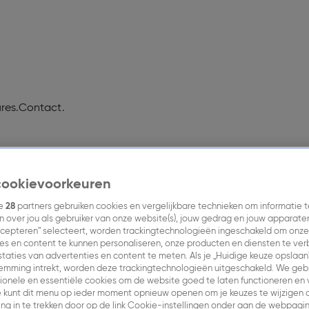
res.
Contact.
cookievoorkeuren
en.
Nieuws.
Inkoopinformatie.
Contact.
e
ze
28
partners gebruiken cookies en vergelijkbare technieken om informatie t
 over jou als gebruiker van onze website(s), jouw gedrag en jouw apparaten. 
r Hollands”, dus op ieder moment van de dag de beste Neder
cepteren” selecteert, worden trackingtechnologieën ingeschakeld om onze
es en content te kunnen personaliseren, onze producten en diensten te ve
taties van advertenties en content te meten. Als je „Huidige keuze opslaan
temming intrekt, worden deze trackingtechnologieën uitgeschakeld. We geb
tionele en essentiële cookies om de website goed te laten functioneren en v
zee hoor je dan ook uitsluitend muziek van eigen
 kunt dit menu op ieder moment opnieuw openen om je keuzes te wijzigen o
’80 met Doe Maar en Het Goede Doel tot de
g in te trekken door op de link Cookie-instellingen onder aan de webpagina