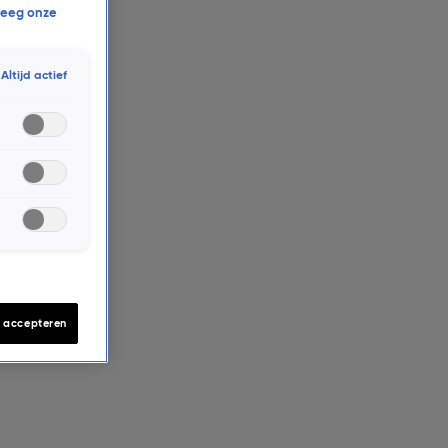
eeg onze
Altijd actief
s accepteren