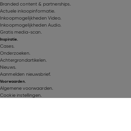
Branded content & partnerships.
Actuele inkoopinformatie.
Inkoopmogelijkheden Video.
Inkoopmogelijkheden Audio.
Gratis media-scan.
Inspiratie.
Cases.
Onderzoeken.
Achtergrondartikelen.
Nieuws.
Aanmelden nieuwsbrief.
Voorwaarden.
Algemene voorwaarden.
Cookie instellingen.
Cookieverklaring.
Gebruiksvoorwaarden.
Privacyverklaring.
Volg Talpa Media
©
2026 Talpa Network. Alle rechten voorbehouden. Geen tek