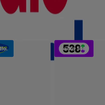
io.
Radio 538.