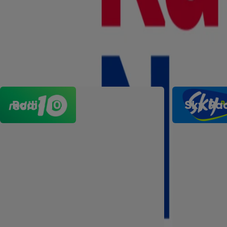
Luisteraarsprofiel Radio Noordzee.
Radio Noordzee website.
Ontdek ook onze andere merken.
Radio 10.
Sky Rad