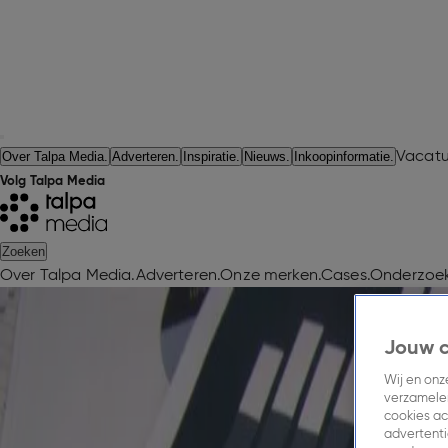
Vacatu
Over Talpa Media.
Adverteren.
Inspiratie.
Nieuws.
Inkoopinformatie.
Volg Talpa Media
Zoeken
Over Talpa Media.
Adverteren.
Onze merken.
Cases.
Onderzoek
Brancherapporten.
Brancherapporten. Verdiepende inzichte
Jouw 
Onze brancherapporten geven je een scherp beeld van doe
Wij en on
jouw sector. Met data en onderzoek laten we zien wat werk
verzamelen
cookies ac
aansluiten op de markt én je doelgroep.
advertenti