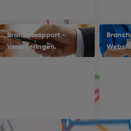
Brancherapport -
Branch
Verzekeringen.
Websho