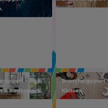
.
erapport -
Brancherapport 
s & badkamers.
Klussen.