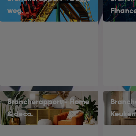
weg.
Finance
Brancherapport - Home
Branch
& deco.
Keuken