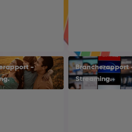
erapport -
Brancherapport 
ng.
Streaming.