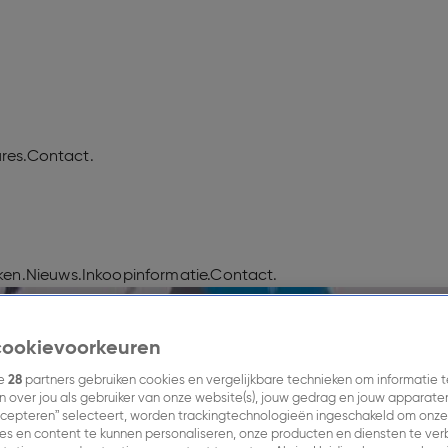
res.
Contact.
en.
Nieuws.
Inkoopinformatie.
Contact.
n per sector.
cookievoorkeuren
lgroepen, mediagedrag en ontwikkelingen binnen
ze
28
partners gebruiken cookies en vergelijkbare technieken om informatie t
t en waar kansen liggen, zodat je campagnes beter
 over jou als gebruiker van onze website(s), jouw gedrag en jouw apparaten. 
cepteren” selecteert, worden trackingtechnologieën ingeschakeld om onze
es en content te kunnen personaliseren, onze producten en diensten te ve