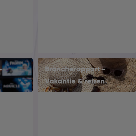
-
Brancherapport -
Vakantie & reizen.