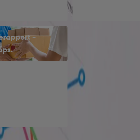
erapport -
ps.