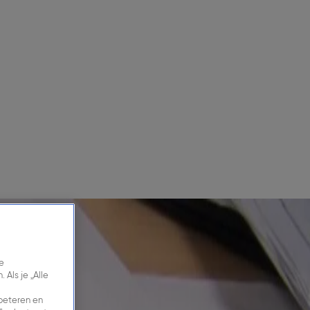
e
Als je „Alle
rbeteren en