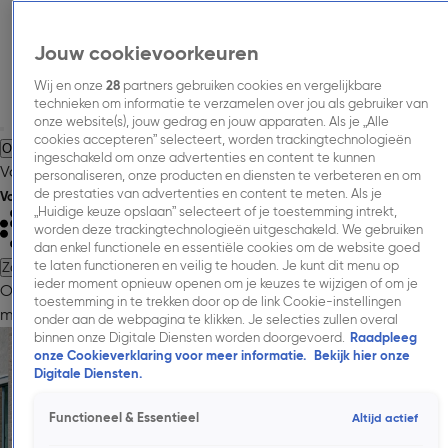
Jouw cookievoorkeuren
Wij en onze
28
partners gebruiken cookies en vergelijkbare
technieken om informatie te verzamelen over jou als gebruiker van
onze website(s), jouw gedrag en jouw apparaten. Als je „Alle
cookies accepteren” selecteert, worden trackingtechnologieën
Over Talpa Media.
Adverteren.
Inspiratie.
Nieuws.
Inkoopinformatie.
ingeschakeld om onze advertenties en content te kunnen
Vacatures.
Contact.
personaliseren, onze producten en diensten te verbeteren en om
de prestaties van advertenties en content te meten. Als je
Volg Talpa Media
„Huidige keuze opslaan” selecteert of je toestemming intrekt,
worden deze trackingtechnologieën uitgeschakeld. We gebruiken
dan enkel functionele en essentiële cookies om de website goed
te laten functioneren en veilig te houden. Je kunt dit menu op
Zoeken
ieder moment opnieuw openen om je keuzes te wijzigen of om je
Over Talpa Media.
Adverteren.
Onze
toestemming in te trekken door op de link Cookie-instellingen
merken.
Cases.
Onderzoeken.
Nieuws.
Inkoopinformatie.
Contac
onder aan de webpagina te klikken. Je selecties zullen overal
Inkoop Video Page
binnen onze Digitale Diensten worden doorgevoerd.
Raadpleeg
onze Cookieverklaring voor meer informatie.
Bekijk hier onze
Test
Digitale Diensten.
Download de rekenvoorbeelden
Functioneel & Essentieel
Altijd actief