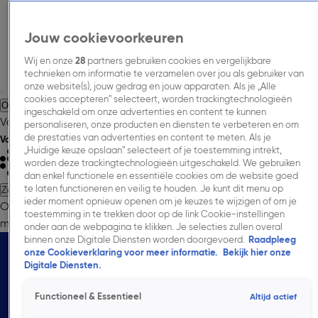
Jouw cookievoorkeuren
Wij en onze
28
partners gebruiken cookies en vergelijkbare
technieken om informatie te verzamelen over jou als gebruiker van
onze website(s), jouw gedrag en jouw apparaten. Als je „Alle
cookies accepteren” selecteert, worden trackingtechnologieën
Over Talpa Media.
Adverteren.
Inspiratie.
Nieuws.
Inkoopinformatie.
ingeschakeld om onze advertenties en content te kunnen
Vacatures.
Contact.
personaliseren, onze producten en diensten te verbeteren en om
de prestaties van advertenties en content te meten. Als je
Volg Talpa Media
„Huidige keuze opslaan” selecteert of je toestemming intrekt,
worden deze trackingtechnologieën uitgeschakeld. We gebruiken
dan enkel functionele en essentiële cookies om de website goed
te laten functioneren en veilig te houden. Je kunt dit menu op
Zoeken
ieder moment opnieuw openen om je keuzes te wijzigen of om je
Over Talpa Media.
Adverteren.
Onze
toestemming in te trekken door op de link Cookie-instellingen
merken.
Cases.
Onderzoeken.
Nieuws.
Inkoopinformatie.
Contac
onder aan de webpagina te klikken. Je selecties zullen overal
Onze radio en digitale audio-
binnen onze Digitale Diensten worden doorgevoerd.
Raadpleeg
oplossingen.
onze Cookieverklaring voor meer informatie.
Bekijk hier onze
Digitale Diensten.
Of je nu werkt aan merkbekendheid, een positieve
merkhouding of directe performance: wij vertalen jouw
Functioneel & Essentieel
Altijd actief
boodschap naar impact. Met onze audio-oplossingen op