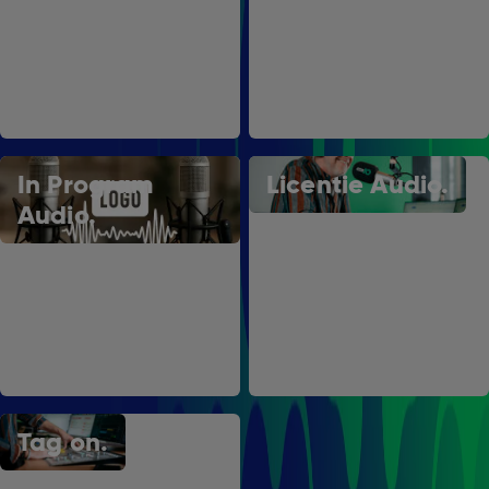
In Program
Licentie Audio.
Audio.
Tag on.